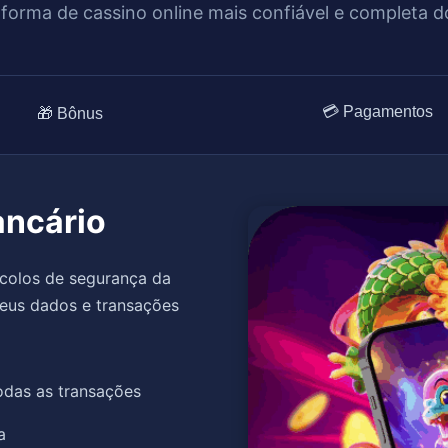
aforma de cassino online mais confiável e completa do
💳 Pagamentos
🎁 Bônus
ancário
colos de segurança da
 seus dados e transações
odas as transações
a