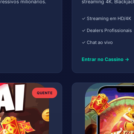
essivos milionários.
streaming 4K. Blackjac
✓ Streaming em HD/4K
✓ Dealers Profissionais
✓ Chat ao vivo
Entrar no Cassino →
QUENTE