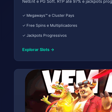
NetEnt e PG Soft. RTP até 97% e jackpots progr
✓ Megaways™ e Cluster Pays
✓ Free Spins e Multiplicadores
✓ Jackpots Progressivos
Explorar Slots →