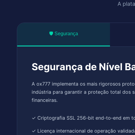
A plat
🛡️ Segurança
Segurança de Nível B
A ox777 implementa os mais rigorosos proto
indústria para garantir a proteção total dos
financeiras.
✓ Criptografia SSL 256-bit end-to-end em t
✓ Licença internacional de operação validad