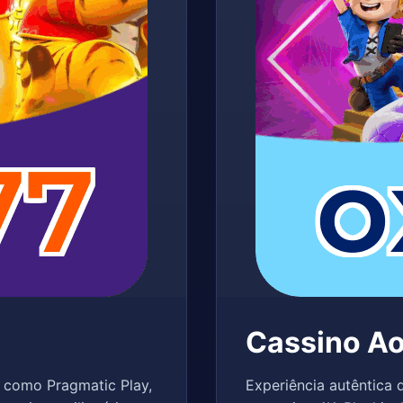
Cassino Ao
s como Pragmatic Play,
Experiência autêntica 