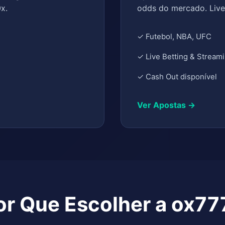
x.
odds do mercado. Live 
✓ Futebol, NBA, UFC
✓ Live Betting & Stream
✓ Cash Out disponível
Ver Apostas →
or Que Escolher a ox77