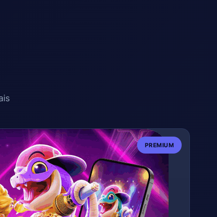
ais
PREMIUM