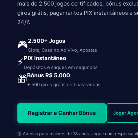
mais de 2.500 jogos certificados, bônus excl
giros grátis, pagamentos PIX instantâneos e s
24/7.
2.500+ Jogos
🎮
Slots, Cassino Ao Vivo, Apostas
PIX Instantâneo
⚡
Depósitos e saques em segundos
Bônus R$ 5.000
🎁
+ 500 giros grátis de boas-vindas
Registrar e Ganhar Bônus
Jogar Ago
🔞 Apenas para maiores de 18 anos. Jogue com responsabil