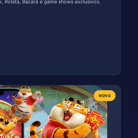
k, Roleta, Bacará e game shows exclusivos.
NOVO