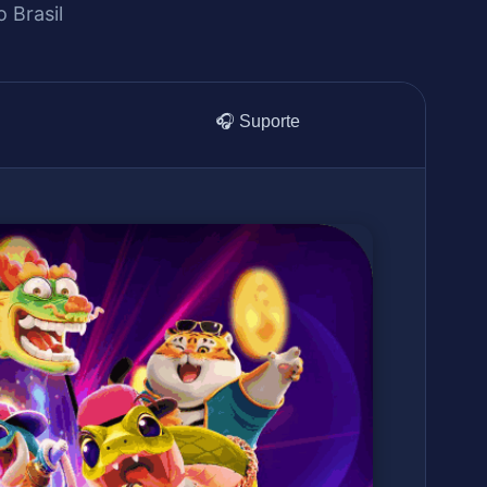
 Brasil
🎧 Suporte